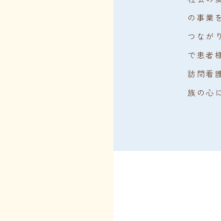
の事業
つなが
で患者
訪問看
族の心