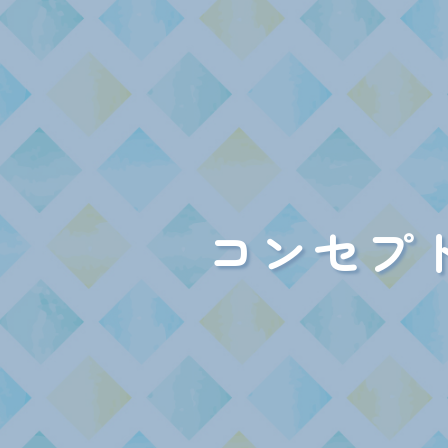
コ
ン
セ
プ