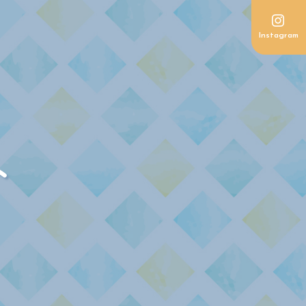

Instagram
ト