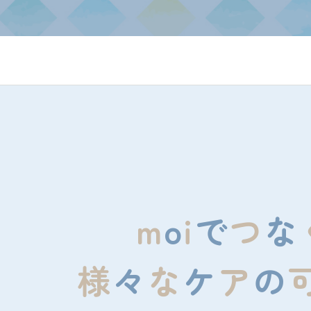
m
o
i
で
つ
な
様
々
な
ケ
ア
の