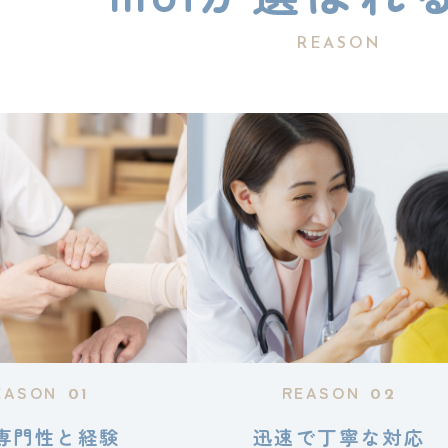
REASON
EASON
REASON
01
02
専門性と経験
迅速で丁寧な対応