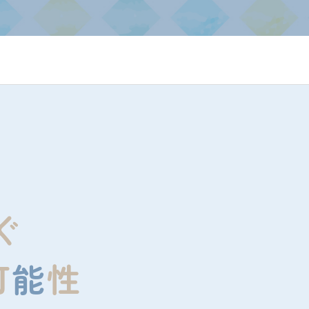
ぐ
可
能
性